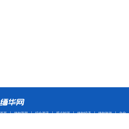
首页
缅甸新闻
综合资讯
观点时评
缅甸经济
缅甸旅游
文化