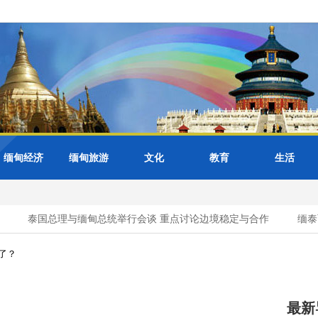
缅甸经济
缅甸旅游
文化
教育
生活
泰国总理与缅甸总统举行会谈 重点讨论边境稳定与合作
缅泰两
了？
最新