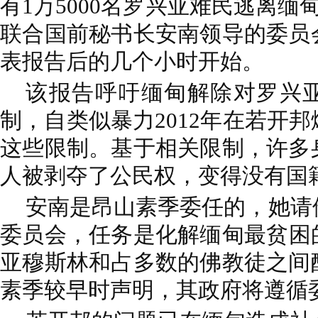
有1万5000名罗兴亚难民逃离缅
联合国前秘书长安南领导的委员
表报告后的几个小时开始。
该报告呼吁缅甸解除对罗兴
制，自类似暴力2012年在若开
这些限制。基于相关限制，许多
人被剥夺了公民权，变得没有国
安南是昂山素季
委任的，她请
委员会，任务是化解缅甸最贫困
亚穆斯林和占多数的佛教徒之间
素季
较早时声明，其政府将遵循