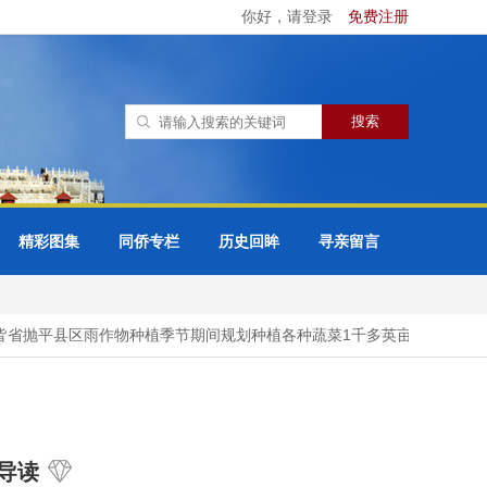
你好，请登录
免费注册
精彩图集
同侨专栏
历史回眸
寻亲留言
抛平县区雨作物种植季节期间规划种植各种蔬菜1千多英亩
马圭省
导读