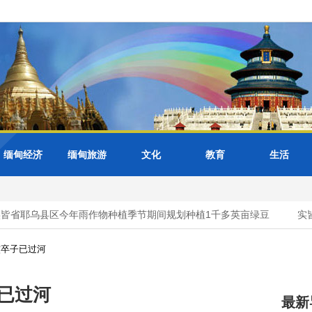
缅甸经济
缅甸旅游
文化
教育
生活
省耶乌县区今年雨作物种植季节期间规划种植1千多英亩绿豆
实皆省
核卒子已过河
已过河
最新