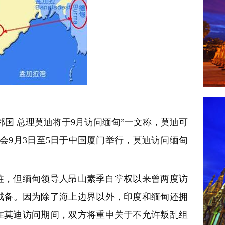
国 总理莫迪将于9月访问缅甸”一文称，莫迪可
会9月3日至5日于中国厦门举行，莫迪访问缅甸
柱，但缅甸领导人昂山素季自掌权以来曾两度访
戒备。因为除了海上边界以外，印度和缅甸还拥
料在莫迪访问期间，双方将重申关于不允许叛乱组