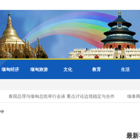
缅甸经济
缅甸旅游
文化
教育
生活
泰国总理与缅甸总统举行会谈 重点讨论边境稳定与合作
缅泰两国
亲中
最新