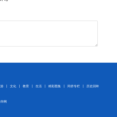
旅游
文化
教育
生活
精彩图集
同侨专栏
历史回眸
 缅华网