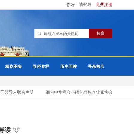
你好，请登录
免费注册
精彩图集
同侨专栏
历史回眸
寻亲留言
领导人联合声明
缅甸中华商会与缅甸缅族企业家协会（UMBEEA
导读