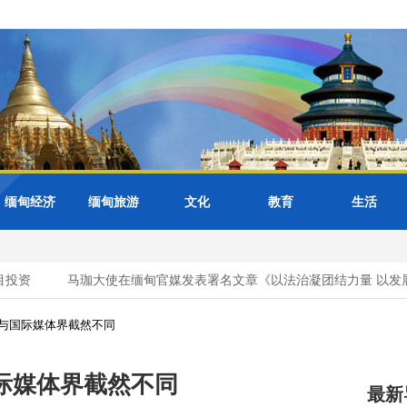
缅甸经济
缅甸旅游
文化
教育
生活
投资
马珈大使在缅甸官媒发表署名文章《以法治凝团结力量 以发展
与国际媒体界截然不同
际媒体界截然不同
最新