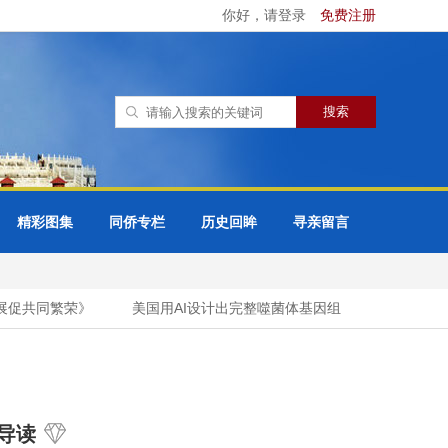
你好，请登录
免费注册
精彩图集
同侨专栏
历史回眸
寻亲留言
促共同繁荣》
美国用AI设计出完整噬菌体基因组
想“组团”攻
导读