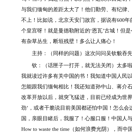
与我们缅甸的差距太大了！他们勤劳、有纪律、注重
不上！比如说，北京天安门故宫，据说有600年
个皇宫呀！就是曼德勒附近的‘恩瓦’古城！但
有杂草丛生，断垣残壁！多么让人痛心！
主持：（同样的问题）这次问问吴钦貌吞
钦：（话匣子一打开，就无法关闭）太多
我就读过许多有关中国的书！我知道中国人民
怎能跟我们缅甸相比！我还知道孙中山、蒋介石、毛
改革开放以后，就突飞猛进，目前已经成为世界
劲’，或者干脆说目前美国都还怕中国！怎么会
国，亲眼目睹后，我服了！心服口服！中国人
How to waste the time（如何浪费光阴），而中国