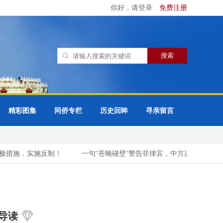
你好，请登录
免费注册
精彩图集
同侨专栏
历史回眸
寻亲留言
施，实施反制！
一句“苍蝇碰壁”警告菲律宾，中方连发三箭，释放
导读