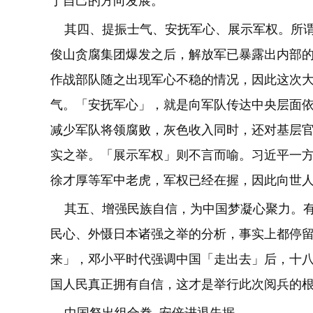
于自己的方向发展。
其四、提振士气、安抚军心、展示军权。所谓
俊山贪腐集团爆发之后，解放军已暴露出内部
作战部队随之出现军心不稳的情况，因此这次
气。「安抚军心」，就是向军队传达中央层面
减少军队将领腐败，灰色收入同时，还对基层
实之举。「展示军权」则不言而喻。习近平一
徐才厚等军中老虎，军权已经在握，因此向世
其五、增强民族自信，为中国梦凝心聚力。有
民心、外慑日本诸强之举的分析，事实上都停留
来」，邓小平时代强调中国「走出去」后，十
国人民真正拥有自信，这才是举行此次阅兵的