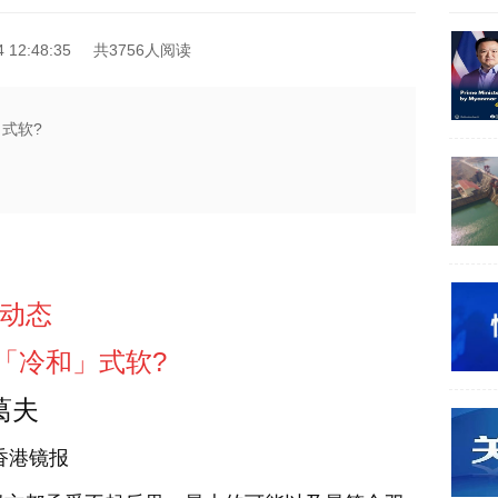
12:48:35
共3756人阅读
式软?
动态
「冷和」式软?
葛夫
香港镜报