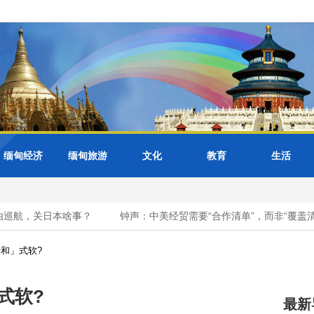
缅甸经济
缅甸旅游
文化
教育
生活
航，关日本啥事？
钟声：中美经贸需要“合作清单”，而非“覆盖清单”
和」式软?
式软?
最新