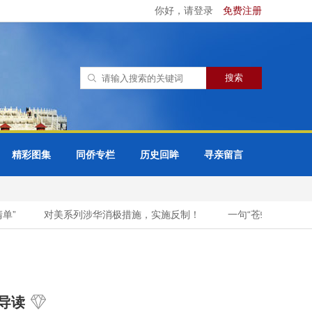
你好，请登录
免费注册
精彩图集
同侨专栏
历史回眸
寻亲留言
对美系列涉华消极措施，实施反制！
一句“苍蝇碰壁”警告
导读