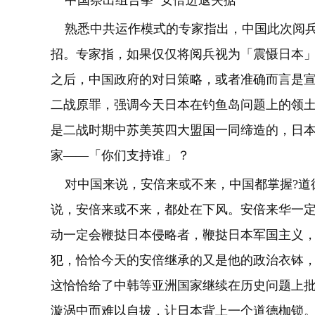
中国祭出组合拳 安倍进退失据
熟悉中共运作模式的专家指出，中国此次阅兵
招。专家指，如果仅仅将阅兵视为「震慑日本
之后，中国政府的对日策略，或者准确而言是
二战原罪，强调今天日本在钓鱼岛问题上的领
是二战时期中苏美英四大盟国一同缔造的，日
家——「你们支持谁」？
对中国来说，安倍来或不来，中国都掌握?道
说，安倍来或不来，都处在下风。安倍来华一定
动一定会鞭挞日本侵略者，鞭挞日本军国主义
犯，恰恰今天的安倍继承的又是他的政治衣钵
这恰恰给了中韩等亚洲国家继续在历史问题上
漩涡中而难以自拔，让日本背上一个道德枷锁