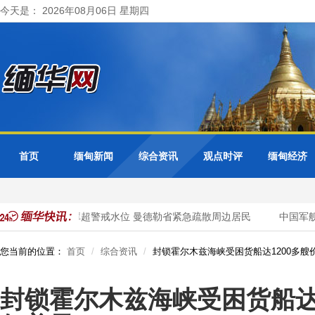
今天是： 2026年08月06日 星期四
首页
缅甸新闻
综合资讯
观点时评
缅甸经济
色都基水库超警戒水位 曼德勒省紧急疏散周边居民
中国军舰
您当前的位置：
首页
综合资讯
封锁霍尔木兹海峡受困货船达1200多艘价
封锁霍尔木兹海峡受困货船达1