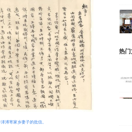
热门
侨许泽溥寄家乡妻子的批信。