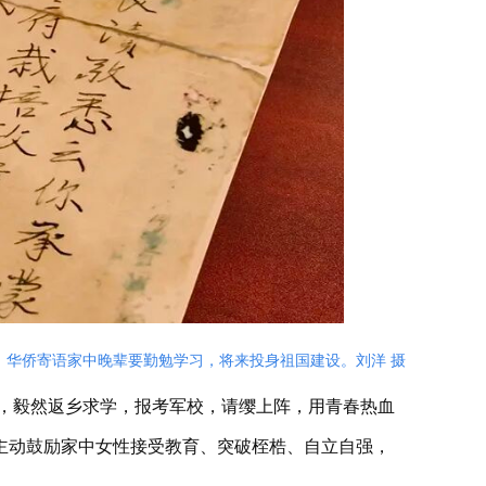
，华侨寄语家中晚辈要勤勉学习，将来投身祖国建设。刘洋 摄
，毅然返乡求学，报考军校，请缨上阵，用青春热血
主动鼓励家中女性接受教育、突破桎梏、自立自强，