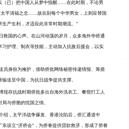
，以（已）把中国人从梦中惊醒……在此时期，不论男
过太平清福之念……故在刻每个中华男女，上则应替国
求生产生利，才适应此非常时期潮流。”
日救国的心声。在山河动荡的岁月，众多海外华侨通
学习护理、制衣等技能，主动加入抗敌后援会，以实
送员身份为掩护，借助侨批网络秘密传递情报、筹措
断输送至中国，为抗日战争提供支撑。
博现存抗战时期侨批多出自海外洗衣工、餐馆打工人
时局与侨胞的忧国之情。
介绍，太平洋战争爆发、香港沦陷后，侨汇通道中
东设立“济侨会”，为侨眷提供贷款救济，形成了侨眷