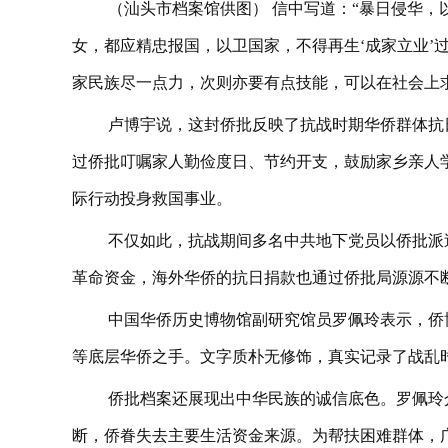
（汕头市档案馆供图） 信中写道：“暴日侵华
女，都应精忠报国，以卫国家，不得再生‘成家立业’
家民族尽一点力，次则亦要有点技能，可以在社会上
卢博宇说，这封侨批反映了抗战时期华侨群体抗
过侨批叮嘱家人勤俭度日、节约开支，鼓励家乡亲人
际行动投身救国事业。
不仅如此，抗战期间多名中共地下党员以侨批派
革命资金，海外华侨的抗日捐款也通过侨批局源源不
中国华侨历史博物馆副研究馆员罗佩玲表示，侨
等底层华侨之手。文字质朴无修饰，真实记录了战乱
侨批档案还展现出中华民族的诚信底色。罗佩玲
断，侨眷失去主要生活资金来源。为帮扶困难群体，广