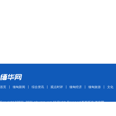
首页
缅甸新闻
综合资讯
观点时评
缅甸经济
缅甸旅游
文化
Copyright ©2011~2021 mhwmm.com All Rights Reserved 版权所有 缅华网
ICP备案号：苏ICP备11007827号