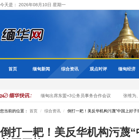
今天是： 2026年08月10日 星期一
首页
缅甸新闻
综合资讯
观点时评
缅甸经济
数字化转型
缅甸出席东盟+3公务员事务合作会议
张维为、唐
您当前的位置：
首页
综合资讯
倒打一耙！美反华机构污蔑“中国上好子
倒打一耙！美反华机构污蔑“