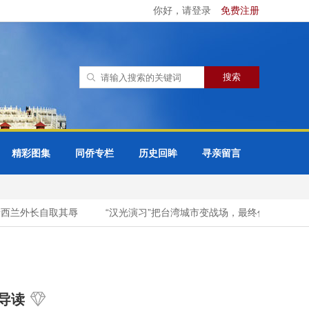
你好，请登录
免费注册
精彩图集
同侨专栏
历史回眸
寻亲留言
西兰外长自取其辱
“汉光演习”把台湾城市变战场，最终代价由谁承担
导读