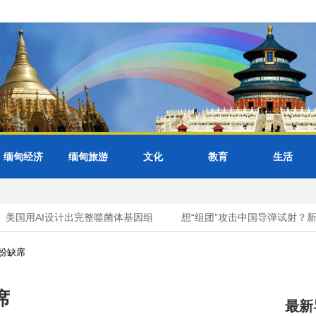
缅甸经济
缅甸旅游
文化
教育
生活
美国用AI设计出完整噬菌体基因组
想“组团”攻击中国导弹试射？新
纷缺席
席
最新