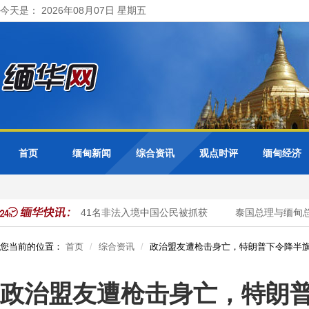
今天是： 2026年08月07日 星期五
首页
缅甸新闻
综合资讯
观点时评
缅甸经济
方开展清网行动 41名非法入境中国公民被抓获
泰国总理与缅甸总统
您当前的位置：
首页
综合资讯
政治盟友遭枪击身亡，特朗普下令降半
政治盟友遭枪击身亡，特朗