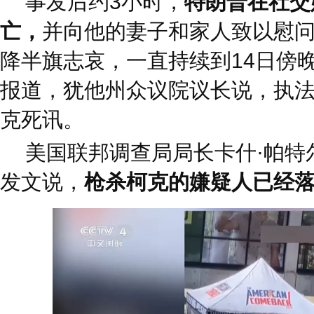
事发后约3小时，
特朗普在社交
亡，
并向他的妻子和家人致以慰
降半旗志哀，一直持续到14日傍
报道，犹他州众议院议长说，执
克死讯。
美国联邦调查局局长卡什·帕特
发文说，
枪杀柯克的嫌疑人已经