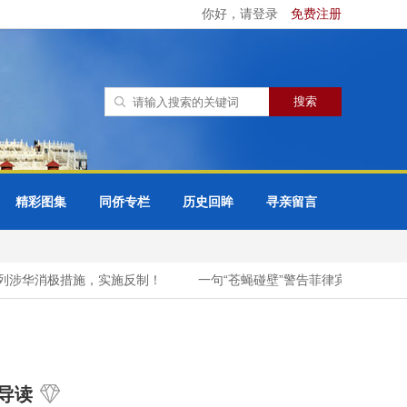
你好，请登录
免费注册
精彩图集
同侨专栏
历史回眸
寻亲留言
华消极措施，实施反制！
一句“苍蝇碰壁”警告菲律宾，中方连发三
导读