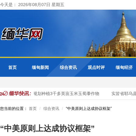
今天是： 2026年08月07日 星期五
首页
缅甸新闻
综合资讯
观点时评
缅甸经济
景县区今年雨季规划种植3千多英亩玉米玉蜀黍作物
实皆省耶乌县
您当前的位置：
首页
综合资讯
“中美原则上达成协议框架”
“中美原则上达成协议框架”