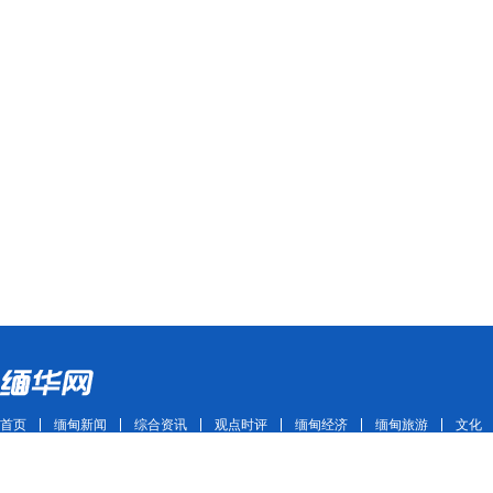
首页
缅甸新闻
综合资讯
观点时评
缅甸经济
缅甸旅游
文化
Copyright ©2011~2021 mhwmm.com All Rights Reserved 版权所有 缅华网