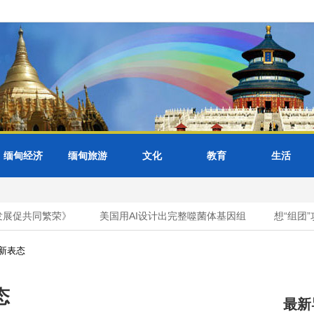
缅甸经济
缅甸旅游
文化
教育
生活
展促共同繁荣》
美国用AI设计出完整噬菌体基因组
想“组团”
新表态
态
最新