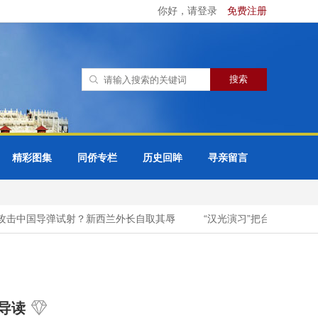
你好，请登录
免费注册
精彩图集
同侨专栏
历史回眸
寻亲留言
攻击中国导弹试射？新西兰外长自取其辱
“汉光演习”把台湾城市变战
导读