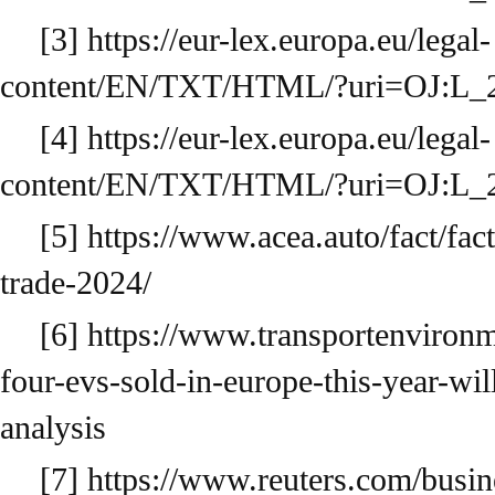
[3] https://eur-lex.europa.eu/legal-
content/EN/TXT/HTML/?uri=OJ:L_
[4] https://eur-lex.europa.eu/legal-
content/EN/TXT/HTML/?uri=OJ:L_
[5] https://www.acea.auto/fact/fac
trade-2024/
[6] https://www.transportenvironme
four-evs-sold-in-europe-this-year-wi
analysis
[7] https://www.reuters.com/busin