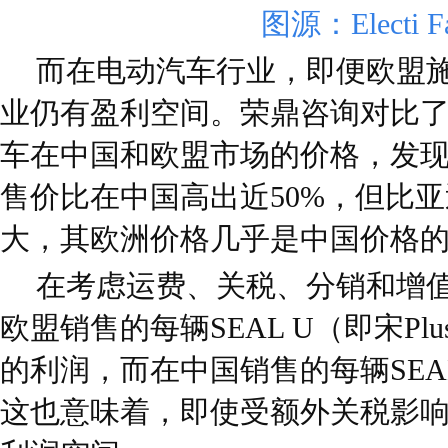
图源：Electi Fa
而在电动汽车行业，即便欧盟
业仍有盈利空间。荣鼎咨询对比
车在中国和欧盟市场的价格，发
售价比在中国高出近50%，但比
大，其欧洲价格几乎是中国价格
在考虑运费、关税、分销和增
欧盟销售的每辆SEAL U（即宋Plu
的利润，而在中国销售的每辆SEAL
这也意味着，即使受额外关税影