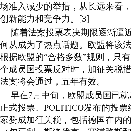
场准入减少的举措，从长远来看
创新能力和竞争力。[3]
随着法案投票表决期限逐渐逼
何从成为了热点话题。欧盟将该
根据欧盟的“合格多数”规则，只有
个成员国投票反对时，加征关税
法案将会通过，五年有效。
早在7月中旬，欧盟成员国已就
正式投票。POLITICO发布的投
家赞成加征关税，包括德国在内的