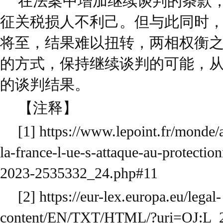
在法案中增加继续谈判的条款
征关税损人不利己。但与此同时
将至，结果难以扭转，两相权衡
的方式，保持继续谈判的可能，
的谈判结果。
【注释】
[1] https://www.lepoint.fr/monde/
la-france-l-ue-s-attaque-au-protecti
2023-2535332_24.php#11
[2] https://eur-lex.europa.eu/legal-
content/EN/TXT/HTML/?uri=OJ:L_