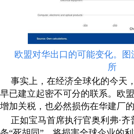
欧盟对华出口的可能变化。图
所
事实上，在经济全球化的今天
早已建立起密不可分的联系。欧
增加关税，也必然损伤在华建厂
正如宝马首席执行官奥利弗·齐
条“死胡同”，将损害全球企业的