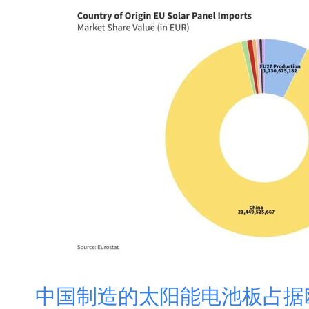
中国制造的太阳能电池板占据