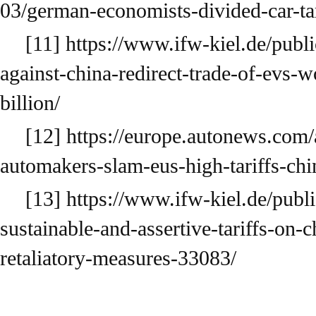
03/german-economists-divided-car-tar
[11] https://www.ifw-kiel.de/publi
against-china-redirect-trade-of-evs-
billion/
[12] https://europe.autonews.com
automakers-slam-eus-high-tariffs-chi
[13] https://www.ifw-kiel.de/publ
sustainable-and-assertive-tariffs-on-
retaliatory-measures-33083/