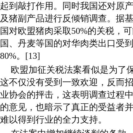
起到敲打作用。同时我国还对原
及猪副产品进行反倾销调查。据
国对欧盟猪肉采取50%的关税，
国、丹麦等国的对华肉类出口受
80%。[13]
欧盟加征关税法案看似是为了
这不仅没有受到一致欢迎，反而
业协会的抨击，这表明调查过程
的意见，也暗示了真正的受益者
难以得到行业的全力支持。