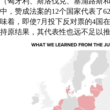
（匈牙利、斯洛伐克、塞浦路斯
中，赞成法案的12个国家代表了6
味着，即使7月投下反对票的4国
持原结果，其代表性也远不足以