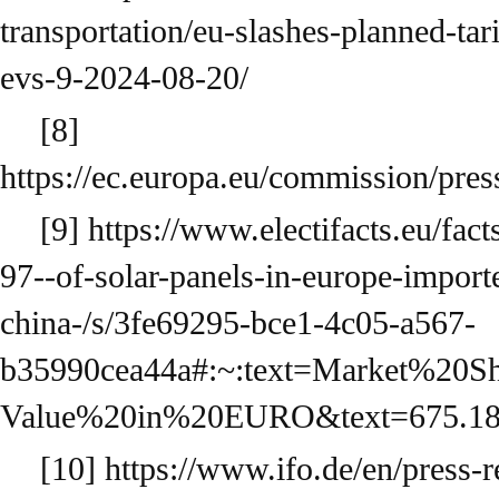
transportation/eu-slashes-planned-tar
evs-9-2024-08-20/
[8]
https://ec.europa.eu/commission/pres
[9] https://www.electifacts.eu/fact
97--of-solar-panels-in-europe-impor
china-/s/3fe69295-bce1-4c05-a567-
b35990cea44a#:~:text=Market%20
Value%20in%20EURO&text=675.18
[10] https://www.ifo.de/en/press-