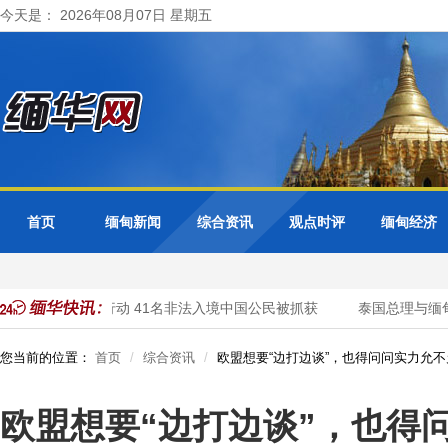
今天是： 2026年08月07日 星期五
首页
缅甸新闻
综合资讯
观点时评
缅甸经济
警方开展清网行动 41名非法入境中国公民被抓获
泰国总理与缅甸总
您当前的位置：
首页
综合资讯
欧盟想要“边打边谈”，也得问问实力允不
欧盟想要“边打边谈”，也得