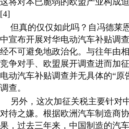
这将对本已脆弱的欧盟产业构成迫
[4]
但真的仅仅如此吗？自冯德莱
中宣布开展对华电动汽车补贴调
经不可避免地政治化。与往年由
竞争对手、欧盟展开调查进而加
电动汽车补贴调查并无具体的“原
调查。
另外，这次加征关税主要针对
对待之嫌。根据欧洲汽车制造商协
果，过去三年来，中国制造的汽