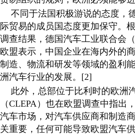
不同于法国积极游说的态度，
际贸易的成员国态度更加保守。
调查结果，德国汽车工业联合会（
欧盟表示，中国企业在海内外的
制造、物流和研发等领域的盈利
洲汽车行业的发展。[2]
此外，总部位于比利时的欧洲
（CLEPA）也在欧盟调查中指出
汽车市场，对汽车供应商和制造
关重要，任何可能导致欧盟汽车