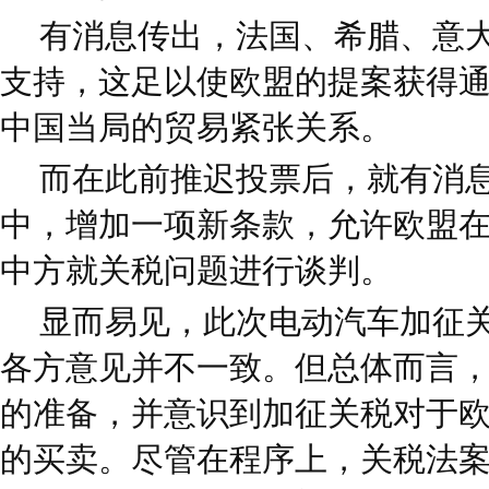
有消息传出，法国、希腊、意
支持，这足以使欧盟的提案获得
中国当局的贸易紧张关系。
而在此前推迟投票后，就有消
中，增加一项新条款，允许欧盟
中方就关税问题进行谈判。
显而易见，此次电动汽车加征
各方意见并不一致。但总体而言
的准备，并意识到加征关税对于
的买卖。尽管在程序上，关税法