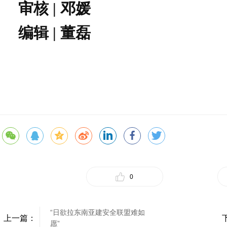
审核 | 邓媛
编辑 | 董磊
0
“日欲拉东南亚建安全联盟难如
上一篇：
愿”