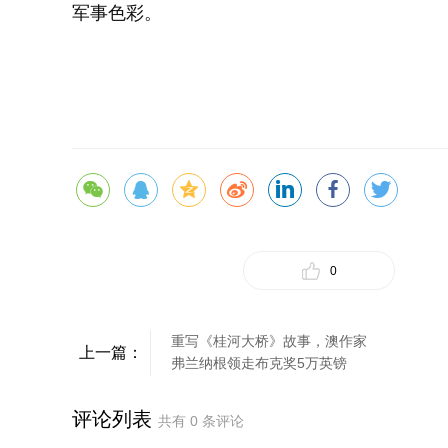
军事色彩。
0
重写《桂河大桥》故事，澳作家
上一篇：
弗兰纳根领走布克奖5万英镑
评论列表
共有
0
条评论