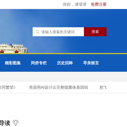
你好，请登录
免费注册
精彩图集
同侨专栏
历史回眸
寻亲留言
同繁荣》
美国用AI设计出完整噬菌体基因组
想“组团”攻击中
导读