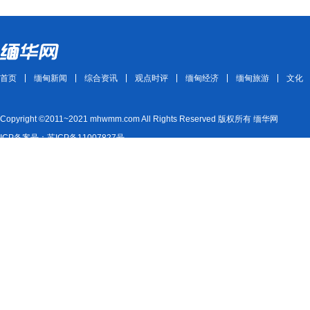
首页
缅甸新闻
综合资讯
观点时评
缅甸经济
缅甸旅游
文化
Copyright ©2011~2021 mhwmm.com All Rights Reserved 版权所有 缅华网
ICP备案号：苏ICP备11007827号