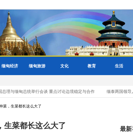
缅甸经济
缅甸旅游
文化
教育
生活
理与缅甸总统举行会谈 重点讨论边境稳定与合作
缅泰两国领导人联
种菜，生菜都长这么大了
，生菜都长这么大了
最新