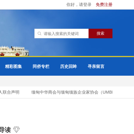
你好，请登录
免费注册
精彩图集
同侨专栏
历史回眸
寻亲留言
合声明
缅甸中华商会与缅甸缅族企业家协会（UMBEEA）签署合作
导读