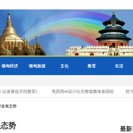
缅甸经济
缅甸旅游
文化
教育
生活
以发展促共同繁荣》
美国用AI设计出完整噬菌体基因组
想“组
好发展态势
展态势
最新