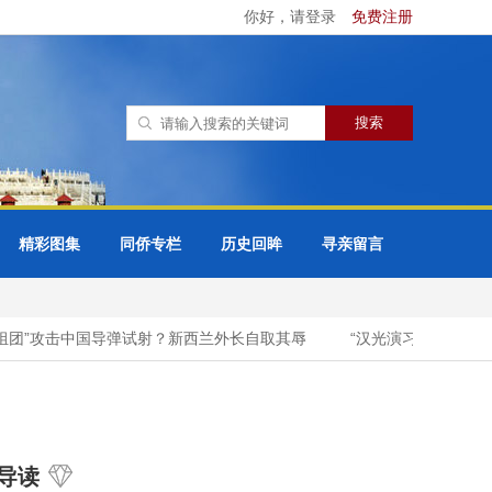
你好，请登录
免费注册
精彩图集
同侨专栏
历史回眸
寻亲留言
团”攻击中国导弹试射？新西兰外长自取其辱
“汉光演习”把台湾城
导读