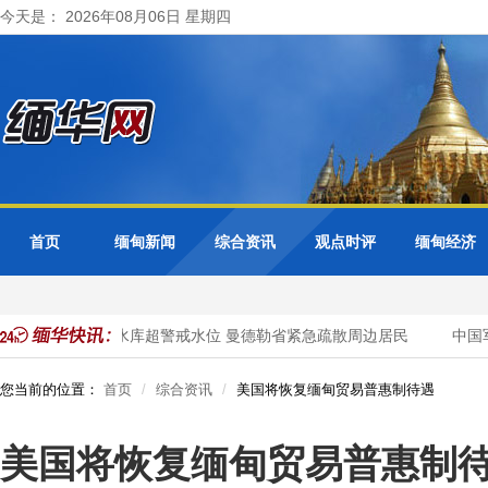
今天是： 2026年08月06日 星期四
首页
缅甸新闻
综合资讯
观点时评
缅甸经济
访问
色都基水库超警戒水位 曼德勒省紧急疏散周边居民
中国军
您当前的位置：
首页
综合资讯
美国将恢复缅甸贸易普惠制待遇
美国将恢复缅甸贸易普惠制