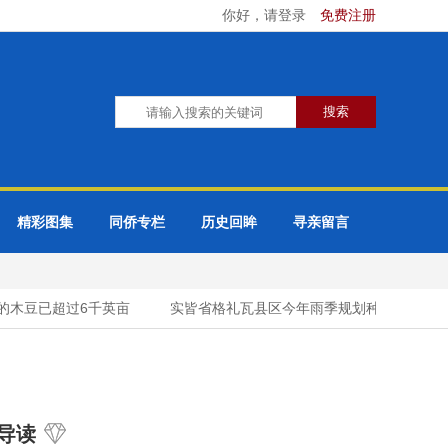
你好，请登录
免费注册
精彩图集
同侨专栏
历史回眸
寻亲留言
木豆已超过6千英亩
实皆省格礼瓦县区今年雨季规划种植雨芝麻1千
导读