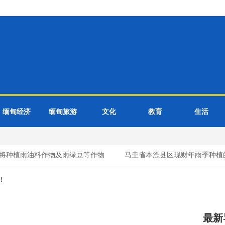
缅甸经济
缅甸旅游
文化
教育
生活
种植雨油料作物及雨绿豆等作物
马圭省本漂县区现财年雨季种植的
！
最新