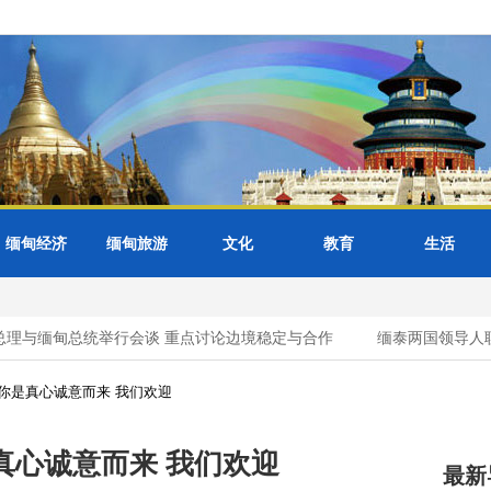
缅甸经济
缅甸旅游
文化
教育
生活
理与缅甸总统举行会谈 重点讨论边境稳定与合作
缅泰两国领导人联
你是真心诚意而来 我们欢迎
真心诚意而来 我们欢迎
最新