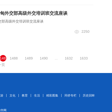
甸外交部高级外交培训班交流座谈
交部高级外交培训班交流座谈
2250
1487
1488
1489
1490
...
1632
1633
一页
旅游
文化
教育
生活
精彩图集
同侨专栏
历史回眸
 缅华网