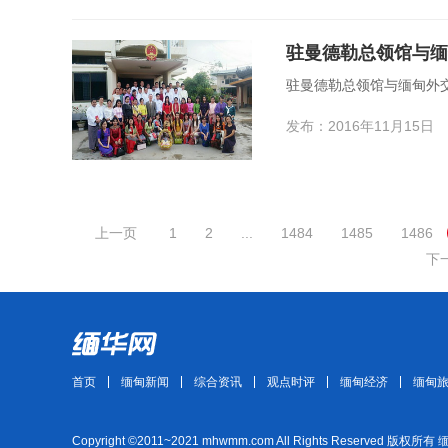
驻曼德勒总领馆与缅
驻曼德勒总领馆与缅甸外
发布：2016年11月15日
上一页
1
2
...
1484
1485
1486
下
首页
缅甸新闻
综合资讯
观点时评
缅甸经济
缅甸
Copyright ©2011~2021 mhwmm.com All Rights Reserved 版权所有