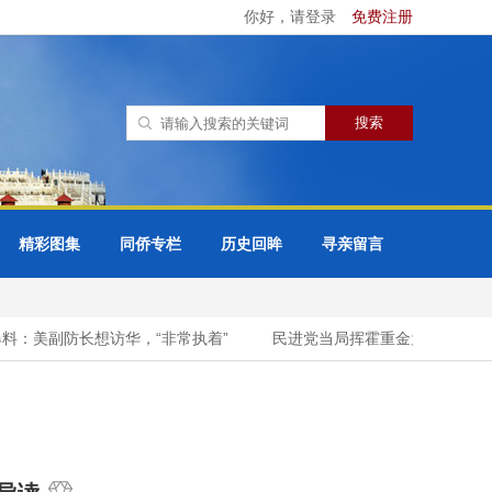
你好，请登录
免费注册
精彩图集
同侨专栏
历史回眸
寻亲留言
：美副防长想访华，“非常执着”
民进党当局挥霍重金为“台独”编织“