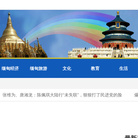
缅甸经济
缅甸旅游
文化
教育
生活
张维为、唐湘龙：陈佩琪大陆行“未失联”，狠狠打了民进党的脸
爆料