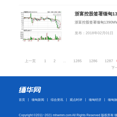
浙富控股签署缅甸1
浙富控股签署缅甸1390
发布：2018年02月01日
上一页
1
2
...
1285
1286
1287
下
首页
缅甸新闻
综合资讯
观点时评
缅甸经济
缅甸
Copyright ©2011~2021 mhwmm.com All Rights Reserved 版权所有