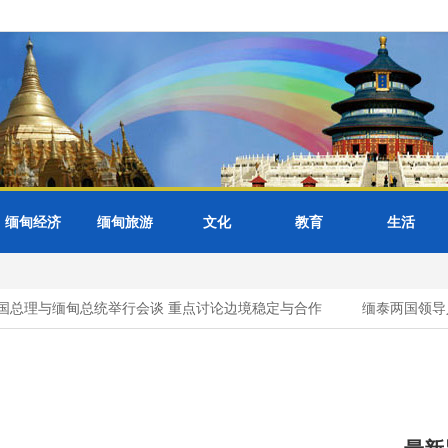
缅甸经济
缅甸旅游
文化
教育
生活
总理与缅甸总统举行会谈 重点讨论边境稳定与合作
缅泰两国领导人