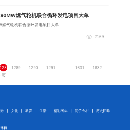
390MW燃气轮机联合循环发电项目大单
MW燃气轮机联合循环发电项目大单
2169
1288
1289
1290
1291
...
1631
1632
一页
旅游
文化
教育
生活
精彩图集
同侨专栏
历史回眸
 缅华网