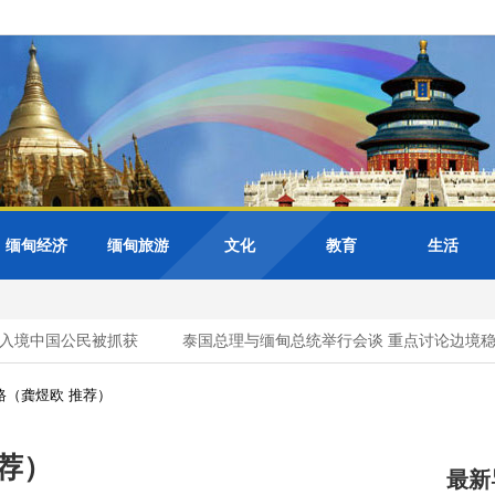
缅甸经济
缅甸旅游
文化
教育
生活
境中国公民被抓获
泰国总理与缅甸总统举行会谈 重点讨论边境稳定
路（龚煜欧 推荐）
荐）
最新