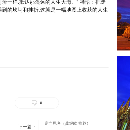
流一样,抵达那遥远的人生大海。” 禅悟：把走
遇到的坎坷和挫折,这就是一幅地图上收获的人生
0
逆向思考（龚煜欧 推荐）
下一篇：