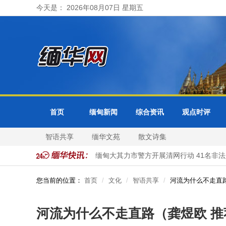
今天是： 2026年08月07日 星期五
首页
缅甸新闻
综合资讯
观点时评
智语共享
缅华文苑
散文诗集
比都及各省邦分局受理
缅甸大其力市警方开展清网行动 41名非法入
您当前的位置：
首页
文化
智语共享
河流为什么不走直
河流为什么不走直路（龚煜欧 推