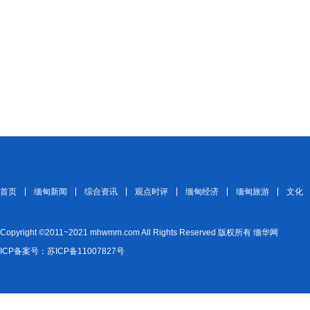
首页
缅甸新闻
综合资讯
观点时评
缅甸经济
缅甸旅游
文化
Copyright ©2011~2021 mhwmm.com All Rights Reserved 版权所有 缅华网
ICP备案号：苏ICP备11007827号