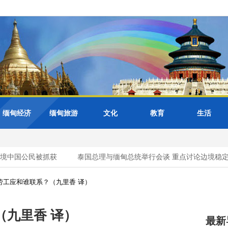
缅甸经济
缅甸旅游
文化
教育
生活
中国公民被抓获
泰国总理与缅甸总统举行会谈 重点讨论边境稳定与
劳工应和谁联系？（九里香 译）
（九里香 译）
最新