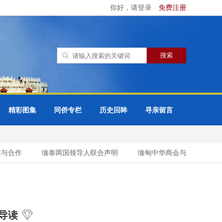
你好，请登录
免费注册
精彩图集
同侨专栏
历史回眸
寻亲留言
合作
缅泰两国领导人联合声明
缅甸中华商会与缅甸缅族企业家
导读