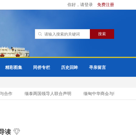
你好，请登录
免费注册
精彩图集
同侨专栏
历史回眸
寻亲留言
合作
缅泰两国领导人联合声明
缅甸中华商会与缅甸缅族企业家
导读