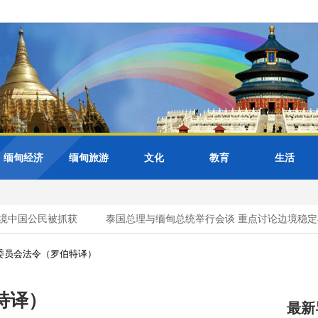
缅甸经济
缅甸旅游
文化
教育
生活
中国公民被抓获
泰国总理与缅甸总统举行会谈 重点讨论边境稳定与
委员会法令（罗伯特译）
特译）
最新