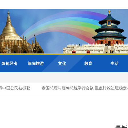
缅甸经济
缅甸旅游
文化
教育
生活
中国公民被抓获
泰国总理与缅甸总统举行会谈 重点讨论边境稳定与