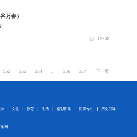
谷万春）
春）
12703
352
353
354
...
356
357
下一页
旅游
文化
教育
生活
精彩图集
同侨专栏
历史回眸
 缅华网