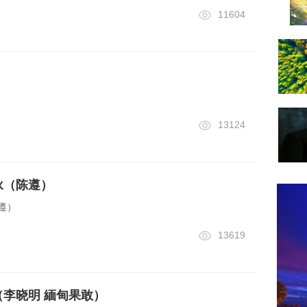
11604
13124
咏（陈遵）
遵）
13619
（李晓明 緬甸果敢）