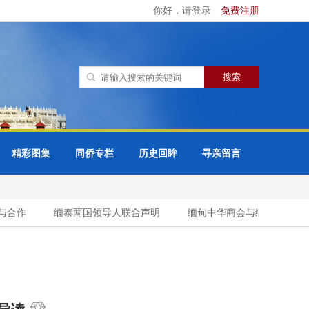
你好，请登录
免费注册
精彩图集
同侨专栏
历史回眸
寻亲留言
合作
缅泰两国领导人联合声明
缅甸中华商会与缅甸缅族企业家