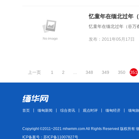
忆童年在缅北过年（
忆童年在缅北过年（谷万
发布：2011年05月17日
上一页
1
2
...
348
349
350
351
首页
缅甸新闻
综合资讯
观点时评
缅甸经济
缅甸
Copyright ©2011~2021 mhwmm.com All Rights Reserved 版权所有
ICP备案号：苏ICP备11007827号