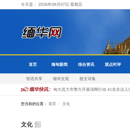
今天是： 2026年08月07日 星期五
首页
缅甸新闻
综合资讯
观点时评
智语共享
缅华文苑
散文诗集
都及各省邦分局受理
缅甸大其力市警方开展清网行动 41名非法入境
您当前的位置：
首页
文化
文化