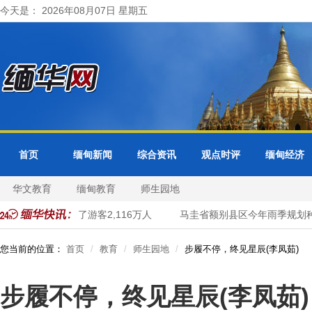
今天是： 2026年08月07日 星期五
首页
缅甸新闻
综合资讯
观点时评
缅甸经济
华文教育
缅甸教育
师生园地
70个月接待了游客2,116万人
马圭省额别县区今年雨季规划种植
您当前的位置：
首页
教育
师生园地
步履不停，终见星辰(李凤茹)
步履不停，终见星辰(李凤茹)