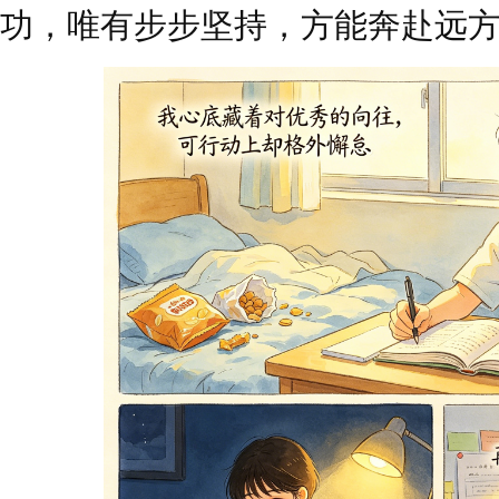
功，唯有步步坚持，方能奔赴远