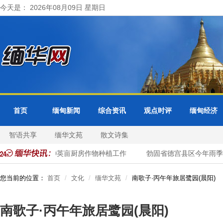
今天是： 2026年08月09日 星期日
首页
缅甸新闻
综合资讯
观点时评
缅甸经济
智语共享
缅华文苑
散文诗集
季已完成2,600英亩厨房作物种植工作
勃固省德宫县区今年雨季
您当前的位置：
首页
文化
缅华文苑
南歌子·丙午年旅居鹭园(晨阳)
南歌子·丙午年旅居鹭园(晨阳)