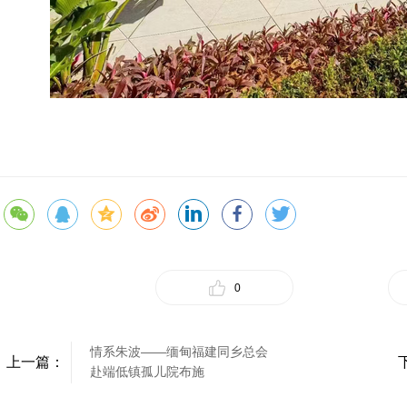
0
情系朱波——缅甸福建同乡总会
上一篇：
赴端低镇孤儿院布施