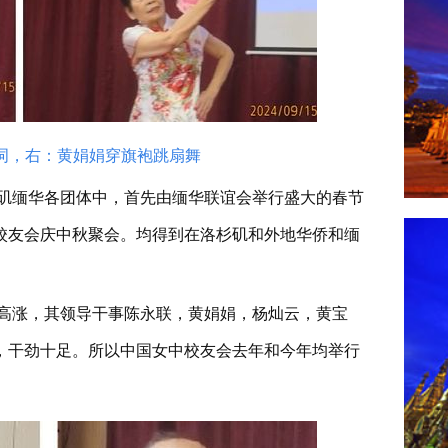
词，右：黄娟娟穿旗袍跳扇舞
杉矶缅华各团体中，首先由缅华联谊会举行盛大的春节
校友会庆中秋聚会。均得到在洛杉矶和外地华侨和缅
高涨，其领导干事陈永联，黄娟娟，杨灿云，黄宝
，干劲十足。所以中国女中校友会去年和今年均举行