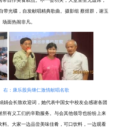
携带自作美食糕点。不一会功夫，大堂里坐无虚席，
自带光碟，自发献唱精典歌曲。摄影组 蔡煜群，谢玉
。场面热闹非凡。
， 右：康乐股吳继仁激情献唱名歌
娟娟会长致欢迎词，她代表中国女中校友会感谢各团
谢所有义工们的辛勤服务。与会其他领导也纷纷上来
饮料。大家一边品尝美味佳肴，可口饮料，一边观看