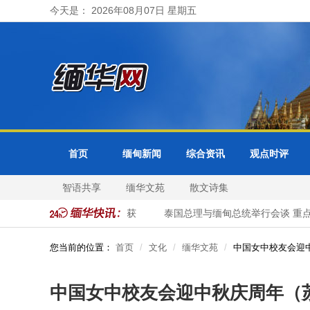
今天是： 2026年08月07日 星期五
首页
缅甸新闻
综合资讯
观点时评
智语共享
缅华文苑
散文诗集
1名非法入境中国公民被抓获
泰国总理与缅甸总统举行会谈 重点讨
您当前的位置：
首页
文化
缅华文苑
中国女中校友会迎
中国女中校友会迎中秋庆周年（