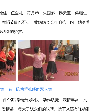
徐佳，伍全礼，黄月琴，朱国盛，黎天宝，吳继仁
。舞蹈节目也不少，黄娟娟会长打响第一砲，她身着
会观众的赞赏。
代舞，右：陈幼群张经黔双人舞
，两个舞蹈均步伐轻快，动作敏捷，表情丰富，六，
一番情趣，瞪大了观众们的眼睛。接下来还有陈幼群