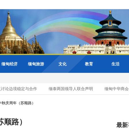
缅甸经济
缅甸旅游
文化
教育
生活
论边境稳定与合作
缅泰两国领导人联合声明
缅甸中华商会与缅
中秋庆周年（苏顺路）
苏顺路）
最新