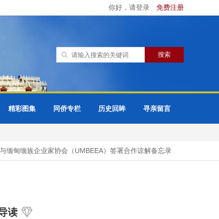
你好，请登录
免费注册
精彩图集
同侨专栏
历史回眸
寻亲留言
甸缅族企业家协会（UMBEEA）签署合作谅解备忘录
42万多名国
导读