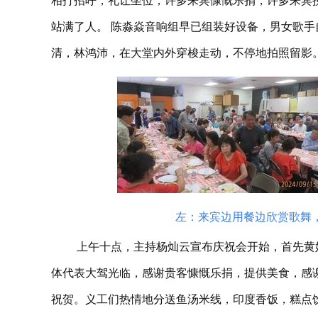
相打招呼，礼让坐位，许多来宾慷慨乐捐，许多来宾
站满了人。 陈淼焱音响组早已组装好设备，男女歌手
清，林鸿沛，在大堂内外穿梭走动，不停地拍照留影
左：来宾边用餐边欣赏歌舞
上午十点，主持杨灿云宣布庆祝会开始，首先黄
体代表大驾光临，感谢贵客慷慨乐捐，提供美食，感
祝贺。义工们热情地分送鱼汤米线，印度香饭，糕点