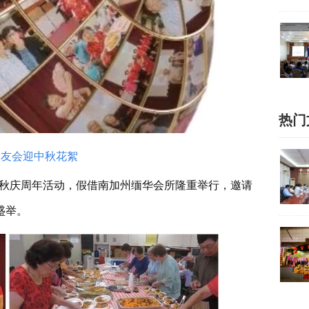
热门
校友会迎中秋花絮
，迎中秋庆周年活动，假借南加州缅华会所隆重举行，邀请
盛举。