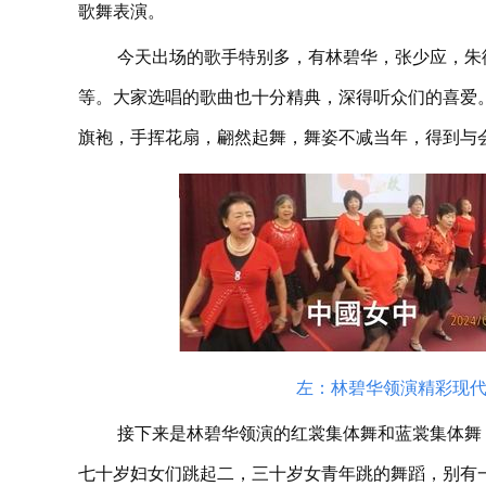
歌舞表演。
今天出场的歌手特别多，有林碧华，张少应，朱
等。大家选唱的歌曲也十分精典，深得听众们的喜爱
旗袍，手挥花扇，翩然起舞，舞姿不减当年，得到与
左：林碧华领演精彩现
接下来是林碧华领演的红裳集体舞和蓝裳集体舞
七十岁妇女们跳起二，三十岁女青年跳的舞蹈，别有