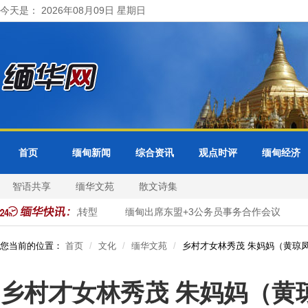
今天是： 2026年08月09日 星期日
首页
缅甸新闻
综合资讯
观点时评
缅甸经济
智语共享
缅华文苑
散文诗集
进市政服务数字化转型
缅甸出席东盟+3公务员事务合作会议
您当前的位置：
首页
文化
缅华文苑
乡村才女林秀茂 朱妈妈（黄琼
乡村才女林秀茂 朱妈妈（黄