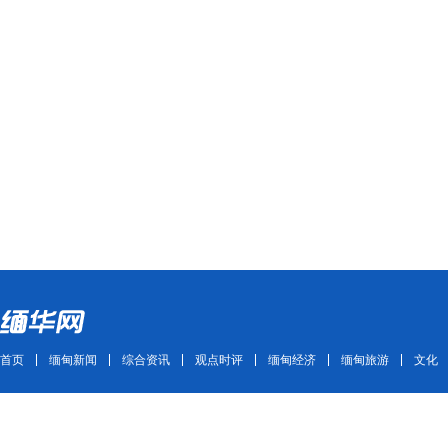
首页
缅甸新闻
综合资讯
观点时评
缅甸经济
缅甸旅游
文化
Copyright ©2011~2021 mhwmm.com All Rights Reserved 版权所有 缅华网
ICP备案号：苏ICP备11007827号