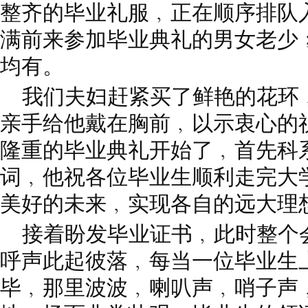
整齐的毕业礼服﹐正在顺序排队
满前来参加毕业典礼的男女老少
均有。
我们夫妇赶紧买了鲜艳的花环
亲手给他戴在胸前﹐以示衷心的
隆重的毕业典礼开始了﹐首先科
词﹐他祝各位毕业生顺利走完大
美好的未来﹐实现各自的远大理
接着盼发毕业证书﹐此时整个
呼声此起彼落﹐每当一位毕业生
毕﹐那里波波﹐喇叭声﹐哨子声