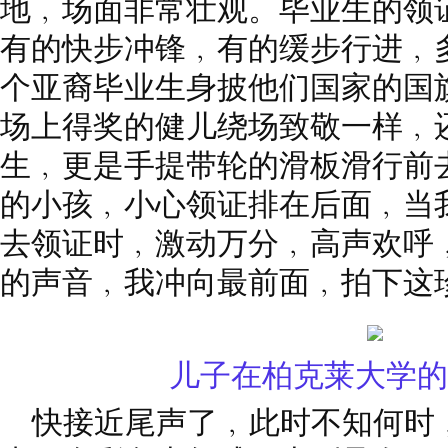
地﹐场面非常壮观。毕业生的领
有的快步冲锋﹐有的缓步行进﹐
个亚裔毕业生身披他们国家的国
场上得奖的健儿绕场致敬一样﹐
生﹐更是手提带轮的滑板滑行前
的小孩﹐小心领证排在后面﹐当
去领证时﹐激动万分﹐高声欢呼
的声音﹐我冲向最前面﹐拍下这
儿子在柏克莱大学的
快接近尾声了﹐此时不知何时