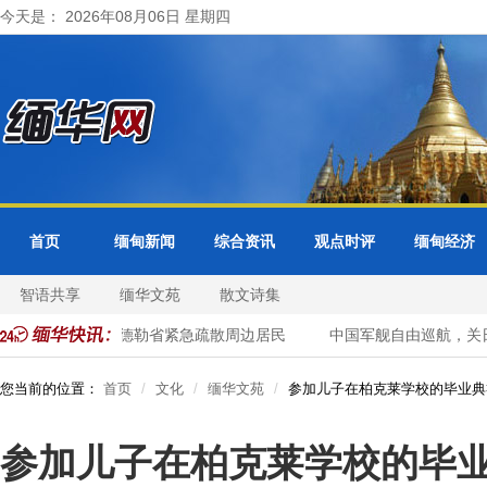
今天是： 2026年08月06日 星期四
首页
缅甸新闻
综合资讯
观点时评
缅甸经济
智语共享
缅华文苑
散文诗集
库超警戒水位 曼德勒省紧急疏散周边居民
中国军舰自由巡航，关日
您当前的位置：
首页
文化
缅华文苑
参加儿子在柏克莱学校的毕业典
参加儿子在柏克莱学校的毕