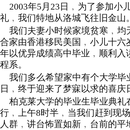
2003年5月23日﹐为了参加
礼﹐我们特地从洛城飞往旧金山
我们夫妻小时候家境贫寒﹐均无
合家由香港移民美国﹐小儿十六岁
年以优异成绩高中毕业﹐顺利入
程系。
我们多么希望家中有个大学毕业生
日﹐终于迎来了梦寐以求的喜庆
柏克莱大学的毕业生毕业典礼
行﹐上午8时半﹐当我们赶到现
人群﹐讲台怖置如新﹐台前的平