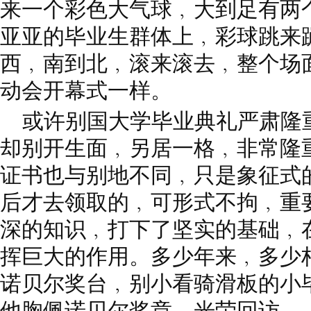
来一个彩色大气球﹐大到足有两
亚亚的毕业生群体上﹐彩球跳来
西﹐南到北﹐滚来滚去﹐整个场
动会开幕式一样。
或许别国大学毕业典礼严肃隆
却别开生面﹐另居一格﹐非常隆
证书也与别地不同﹐只是象征式
后才去领取的﹐可形式不拘﹐重
深的知识﹐打下了坚实的基础﹐
挥巨大的作用。多少年来﹐多少
诺贝尔奖台﹐别小看骑滑板的小
他胸佩诺贝尔奖章﹐光荣回访。