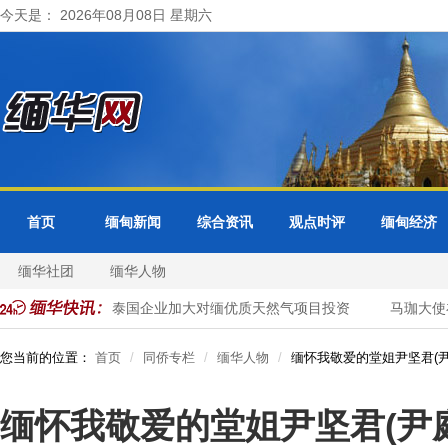
今天是： 2026年08月08日 星期六
首页
缅甸新闻
综合资讯
观点时评
缅甸经济
缅华社团
缅华人物
缅甸邀请泰国企业加大对缅优质天然气项目投资
马珈大使在
您当前的位置：
首页
同侨专栏
缅华人物
缅怀我敬爱的堂姐尹坚君(尹
缅怀我敬爱的堂姐尹坚君(尹