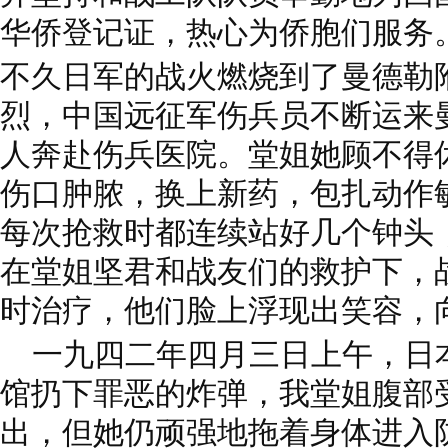
华侨登记证，热心为侨胞们服务
不久日军的战火燃烧到了曼德勒
烈，中国远征军伤兵员不断运来
人奔赴伤兵医院。堂姐她顾不得
伤口肿脓，换上新药，包扎动作
每次抢救时都连续站好几个钟头
在堂姐坚君和战友们的救护下，
时治疗，他们脸上浮现出笑容，
一九四二年四月三日上午，日
馆扔下罪恶的炸弹，我堂姐腹部
出，但她仍顽强地拖着身体进入