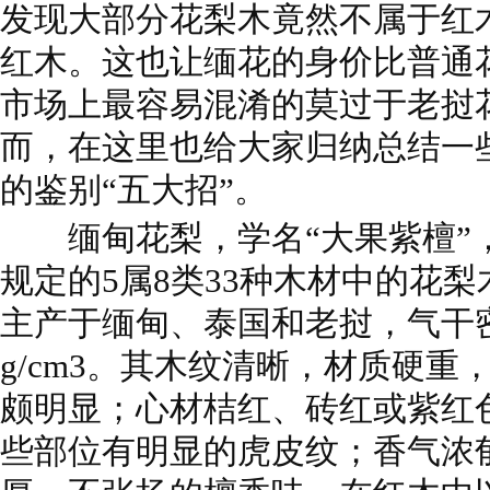
发现大部分花梨木竟然不属于红
红木。这也让缅花的身价比普通花
市场上最容易混淆的莫过于老挝
而，在这里也给大家归纳总结一
的鉴别“五大招”。
缅甸花梨，学名“大果紫檀”
规定的5属8类33种木材中的花
主产于缅甸、泰国和老挝，气干密度为
g/cm3。其木纹清晰，材质硬
颇明显；心材桔红、砖红或紫红
些部位有明显的虎皮纹；香气浓