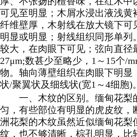
厚、不张扬的檀香味，在红木中
可见至明显；木屑水浸出液浅黄
纤维壁厚，木射线在放大镜下可
明显或明显；射线组织同形单列
较大，在肉眼下可见；弦向直径最大
27μm;数甚少至略少，1～15个
物。轴向薄壁组织在肉眼下明显
状/聚翼状及细线状(宽1～4细胞)
一、木纹的区别。缅甸花梨的
匀，有些部位有明显的虎皮纹，
洲花梨的木纹虽然近似缅甸花梨
纹，也不够清晰，棕孔明显，比