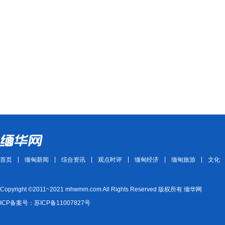
首页
缅甸新闻
综合资讯
观点时评
缅甸经济
缅甸旅游
文化
Copyright ©2011~2021 mhwmm.com All Rights Reserved 版权所有 缅华网
ICP备案号：苏ICP备11007827号