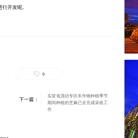
进行开发呢。
0
实皆省茂叻专区冬作物种植季节
下一篇：
期间种植的芝麻已全完成采收工
作