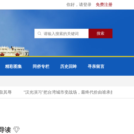
你好，请登录
免费注册
精彩图集
同侨专栏
历史回眸
寻亲留言
其辱
“汉光演习”把台湾城市变战场，最终代价由谁承担？
赖清
导读