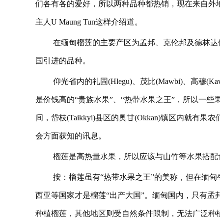
们各有各的爱好，所以两种品种都热销，现在来自外
主人U Maung Tun这样介绍道。
在缅甸榴莲的主要产区为孟邦、克伦邦及德林达
国引进的品种。
仰光省内的礼固(Hlegu)、茂比(Mawbi)、高穆(
是价钱高的“贵族水果”、“热带水果之王”，所以一
间，岱枝(Taikkyi)县区的奥甘(Okkan)镇区内
会方面获知的讯息。
榴莲是高热量水果，所以应该与山竹等水果搭配
按：榴莲虽有“热带水果之王”的美称，但在缅
西亚等国家才是榴莲“出产大国”。缅甸国内，只有孟
种植榴莲，其他地区则受自然条件限制，无法广泛种