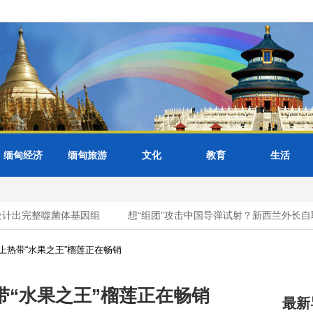
缅甸经济
缅甸旅游
文化
教育
生活
计出完整噬菌体基因组
想“组团”攻击中国导弹试射？新西兰外长自取
上热带“水果之王”榴莲正在畅销
“水果之王”榴莲正在畅销
最新