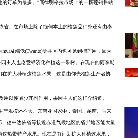
地的订单为最多。”底律明格拉市场上的一榴莲销售站
依省。在市场上除了缅甸本土的榴莲品种外还有由泰
Kawmu)及端低(Twante)等县区内也可见到榴莲园，因为
些果园主人也愿意经济化种植这一果树。在现在的雨季期
就有果农们在扩大种植这榴莲水果。这是由仰光榴莲生产者协
食用以便减少其副作用，果园主人们这样介绍道。
甸生产规模还不大。东南亚国家中，泰国、越南、马来
邦、德林达依省等接近赤道气候地区的省邦地区能大量
植这热带特产水果。现在是有计划扩大种植这水果，