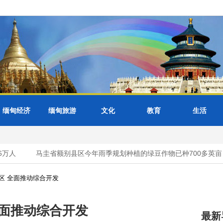
缅甸经济
缅甸旅游
文化
教育
生活
万人
马圭省额别县区今年雨季规划种植的绿豆作物已种700多英亩
区 全面推动综合开发
全面推动综合开发
最新