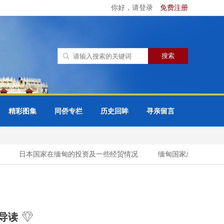
你好，请登录
免费注册
精彩图集
同侨专栏
历史回眸
寻亲留言
日本国家在缅甸的投资及一些经贸情况
缅甸国家总统吴敏昂莱
导读