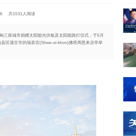
6
共1531人阅读
甸三座城市捐赠太阳能光伏板及太阳能路灯仪式，于5月
U)县区蒲甘市的瑞喜宫(Shwe-si-khon)佛塔周恩来凉亭举