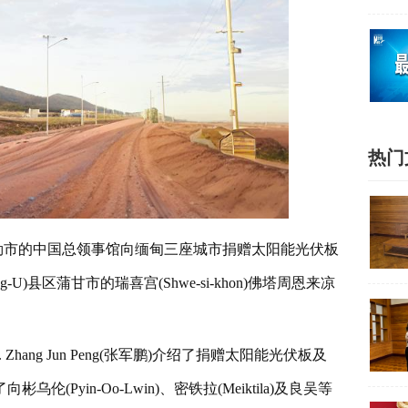
热门
德勒市的中国总领事馆向缅甸三座城市捐赠太阳能光伏板
U)县区蒲甘市的瑞喜宫(Shwe-si-khon)佛塔周恩来凉
ang Jun Peng(张军鹏)介绍了捐赠太阳能光伏板及
yin-Oo-Lwin)、密铁拉(Meiktila)及良吴等