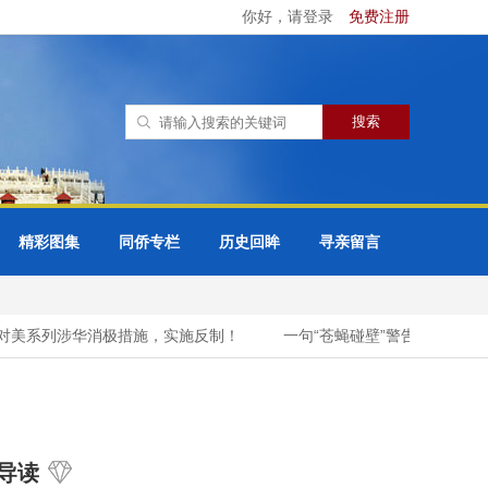
你好，请登录
免费注册
精彩图集
同侨专栏
历史回眸
寻亲留言
美系列涉华消极措施，实施反制！
一句“苍蝇碰壁”警告菲律宾，中
导读