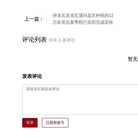
伊洛瓦底省瓦溪码县区种植的12
上一篇：
万多英亩夏季稻已全部完成采收
评论列表
共有
0
条评论
暂无
发表评论
登录
注册新账号