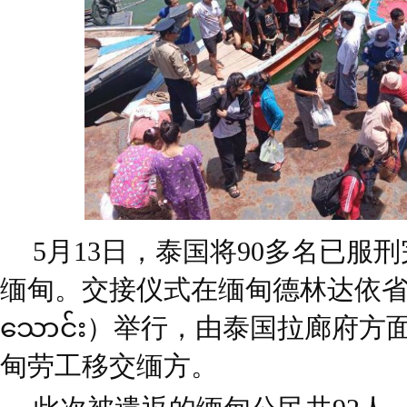
5月13日，泰国将90多名已服
缅甸。交接仪式在缅甸德林达依省高
သောင်း）举行，由泰国拉廊府
甸劳工移交缅方。