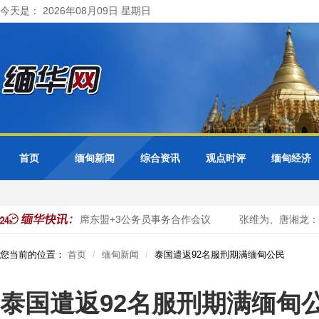
今天是： 2026年08月09日 星期日
首页
缅甸新闻
综合资讯
观点时评
缅甸经济
转型
缅甸出席东盟+3公务员事务合作会议
张维为、唐湘龙：陈
您当前的位置：
首页
缅甸新闻
泰国遣返92名服刑期满缅甸公民
泰国遣返92名服刑期满缅甸