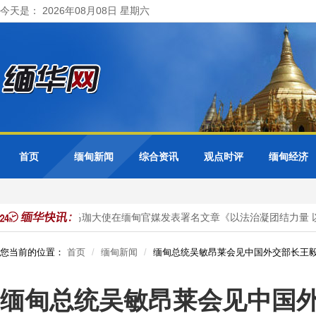
今天是： 2026年08月08日 星期六
首页
缅甸新闻
综合资讯
观点时评
缅甸经济
项目投资
马珈大使在缅甸官媒发表署名文章《以法治凝团结力量 以
您当前的位置：
首页
缅甸新闻
缅甸总统吴敏昂莱会见中国外交部长王
缅甸总统吴敏昂莱会见中国