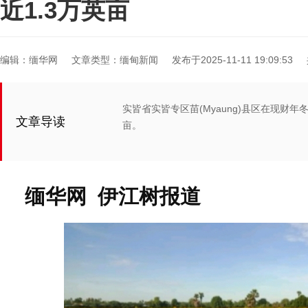
近1.3万英亩
编辑：缅华网
文章类型：缅甸新闻
发布于2025-11-11 19:09:53
实皆省实皆专区苗(Myaung)县区在现财年
文章导读
亩。
缅华
网
伊
江树
报道