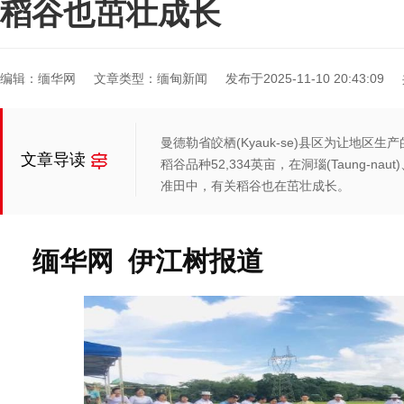
稻谷也茁壮成长
编辑：缅华网
文章类型：缅甸新闻
发布于2025-11-10 20:43:09
曼德勒省皎栖(Kyauk-se)县区为让地
文章导读
稻谷品种52,334英亩，在洞瑙(Taung-naut
准田中，有关稻谷也在茁壮成长。
缅华网 伊江树报道