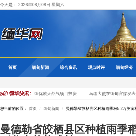
今天是： 2026年08月08日 星期六
首页
缅甸新闻
综合资讯
观点时评
缅甸经济
请泰国企业加大对缅优质天然气项目投资
马珈大使在缅甸官媒发表署
您当前的位置：
首页
缅甸新闻
曼德勒省皎栖县区种植雨季稻5.2万英
曼德勒省皎栖县区种植雨季稻