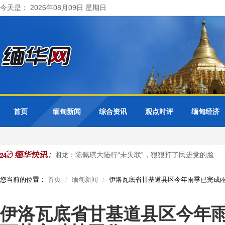
今天是： 2026年08月09日 星期日
首页
缅甸新闻
综合资讯
观点时评
缅甸经济
张维为、唐湘龙：陈佩琪大陆行“未失联”，狠狠打了民进党的脸
您当前的位置：
首页
缅甸新闻
伊洛瓦底省甘基道县区今年雨季已完成雨
伊洛瓦底省甘基道县区今年雨